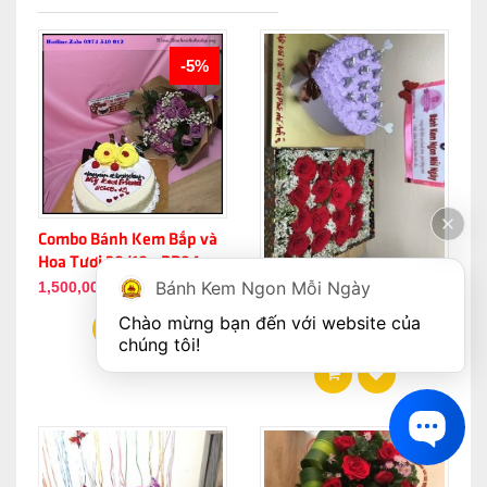
-5%
Combo Bánh Kem Bắp và
Hoa Tươi 20/10 - BP84
Bánh Kem Ngon Mỗi Ngày
COMBO BÁNH VÀ HOA
1,500,000đ
TƯƠI YT01
Chào mừng bạn đến với website của 
1,500,000đ
chúng tôi!