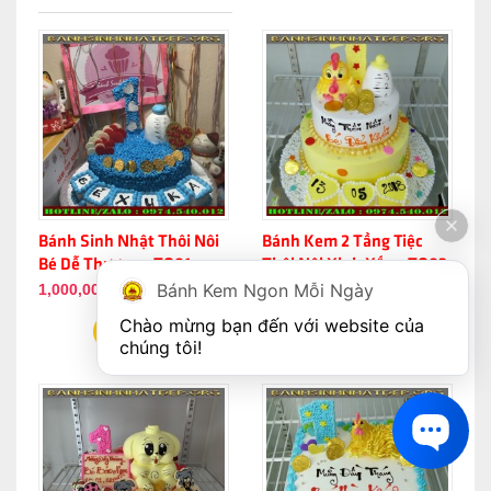
Bánh Sinh Nhật Thôi Nôi
Bánh Kem 2 Tầng Tiệc
Bé Dễ Thương - TQ01
Thôi Nôi Xinh Xắn - TQ02
Bánh Kem Ngon Mỗi Ngày
1,000,000đ
1,000,000đ
Chào mừng bạn đến với website của 
chúng tôi!