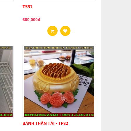
TS31
680,000đ
BÁNH THẦN TÀI - TP32