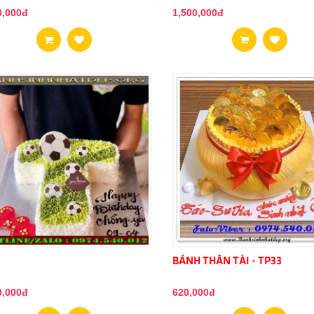
0,000đ
1,500,000đ
3
BÁNH THẦN TÀI - TP33
0,000đ
620,000đ