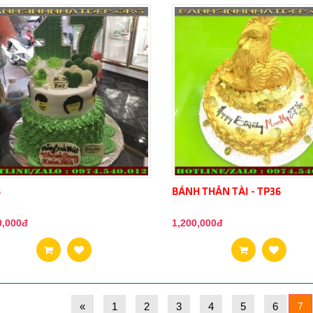
6
BÁNH THẦN TÀI - TP36
0,000đ
1,200,000đ
«
1
2
3
4
5
6
7