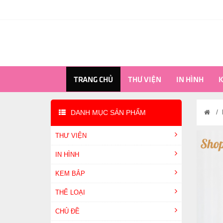
TRANG CHỦ
THƯ VIỆN
IN HÌNH
K
/
DANH MỤC SẢN PHẨM
THƯ VIỆN
IN HÌNH
KEM BẮP
THỂ LOẠI
CHỦ ĐỀ