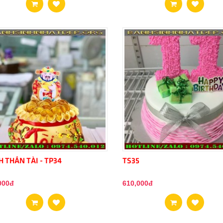
 THẦN TÀI - TP34
TS35
000đ
610,000đ