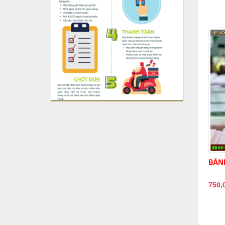
BÁNH
750,