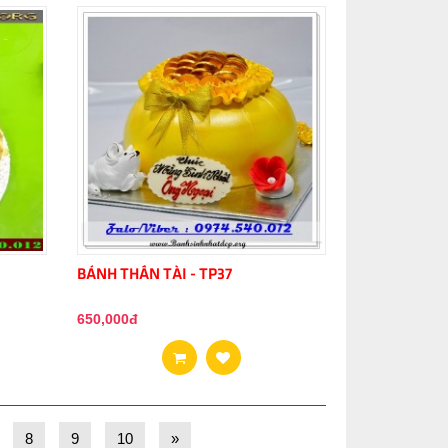
BÁNH THẦN TÀI - TP37
650,000đ
8
9
10
»