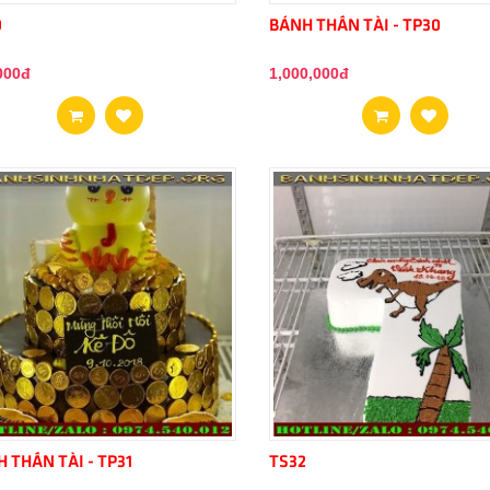
0
BÁNH THẦN TÀI - TP30
000đ
1,000,000đ
 THẦN TÀI - TP31
TS32