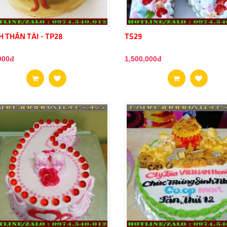
 THẦN TÀI - TP28
TS29
000đ
1,500,000đ