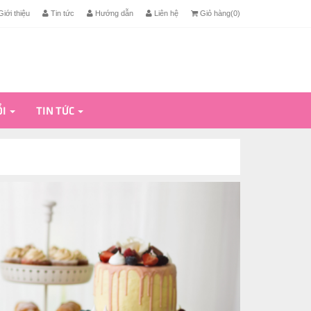
iới thiệu
Tin tức
Hướng dẫn
Liên hệ
Giỏ hàng(
0
)
ỔI
TIN TỨC