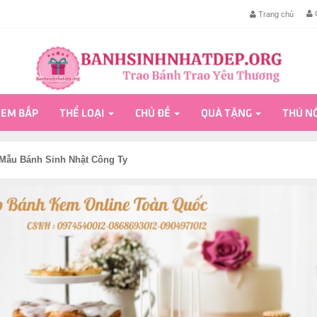
G
Trang chủ
EM BẮP
THỂ LOẠI
CHỦ ĐỀ
QUÀ TẶNG
THÚ N
Mẫu Bánh Sinh Nhật Công Ty