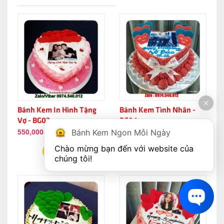
Bánh Kem In Hình Tặng
Bánh Kem Tình Nhân -
Vợ - BG02
BG04
Bánh Kem Ngon Mỗi Ngày
550,000đ
550,000đ
Chào mừng bạn đến với website của 
chúng tôi!